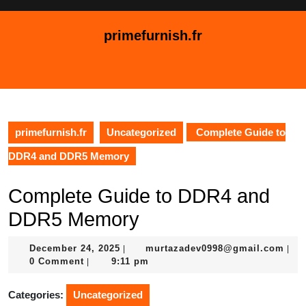
Skip
to
primefurnish.fr
content
Skip
Open
to
Button
content
primefurnish.fr
Uncategorized
Complete Guide to
DDR4 and DDR5 Memory
Complete Guide to DDR4 and
DDR5 Memory
December
mur
December 24, 2025
murtazadev0998@gmail.com
|
|
24,
0 Comment
9:11 pm
|
2025
Categories:
Uncategorized