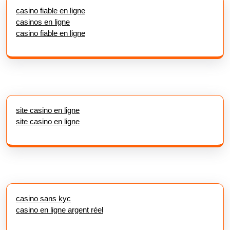
casino fiable en ligne
casinos en ligne
casino fiable en ligne
site casino en ligne
site casino en ligne
casino sans kyc
casino en ligne argent réel