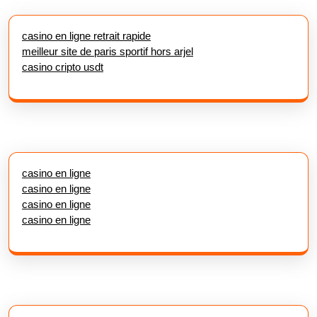
casino en ligne retrait rapide
meilleur site de paris sportif hors arjel
casino cripto usdt
casino en ligne
casino en ligne
casino en ligne
casino en ligne