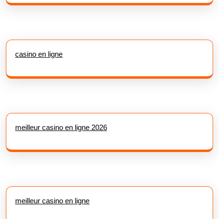
casino en ligne
meilleur casino en ligne 2026
meilleur casino en ligne