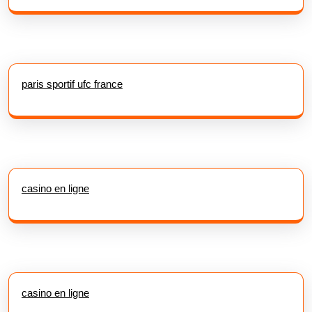
paris sportif ufc france
casino en ligne
casino en ligne