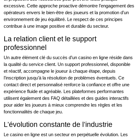
excessive. Cette approche proactive démontre l’engagement des
opérateurs envers le bien-être des joueurs et la promotion d’un
environnement de jeu équilibré. Le respect de ces principes
contribue à une image positive et durable du secteur.
La relation client et le support
professionnel
Un autre élément clé du succès d’un casino en ligne réside dans
la qualité du service client. Un support professionnel, disponible
et réactif, accompagne le joueur à chaque étape, depuis
l’inscription jusqu’à la résolution de problèmes éventuels. Ce
contact direct et personnalisé renforce la confiance et offre une
expérience fluide et agréable. Les plateformes performantes
utilisent également des FAQ détaillées et des guides interactifs
pour aider les joueurs à mieux comprendre les règles et les
fonctionnalités de chaque jeu.
L’évolution constante de l’industrie
Le casino en ligne est un secteur en perpétuelle évolution. Les