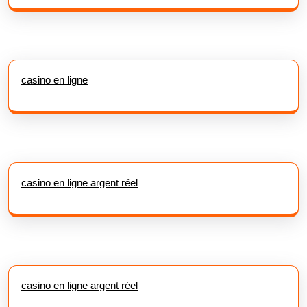
casino en ligne
casino en ligne argent réel
casino en ligne argent réel