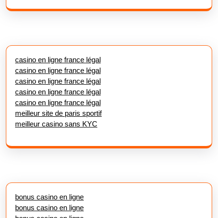
casino en ligne france légal
casino en ligne france légal
casino en ligne france légal
casino en ligne france légal
casino en ligne france légal
meilleur site de paris sportif
meilleur casino sans KYC
bonus casino en ligne
bonus casino en ligne