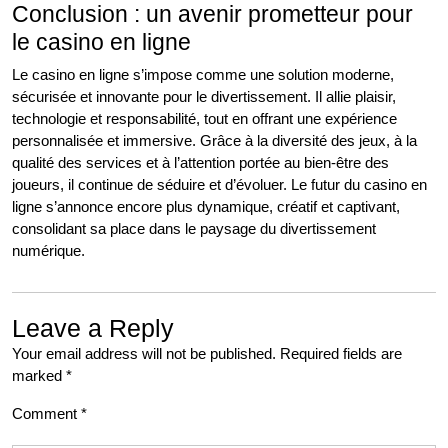
Conclusion : un avenir prometteur pour
le casino en ligne
Le casino en ligne s’impose comme une solution moderne,
sécurisée et innovante pour le divertissement. Il allie plaisir,
technologie et responsabilité, tout en offrant une expérience
personnalisée et immersive. Grâce à la diversité des jeux, à la
qualité des services et à l’attention portée au bien-être des
joueurs, il continue de séduire et d’évoluer. Le futur du casino en
ligne s’annonce encore plus dynamique, créatif et captivant,
consolidant sa place dans le paysage du divertissement
numérique.
Leave a Reply
Your email address will not be published.
Required fields are
marked
*
Comment
*