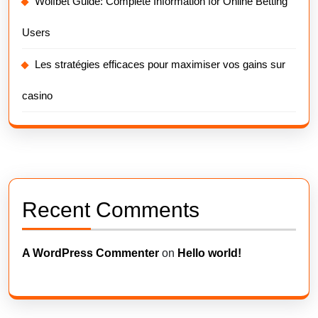
Wolfbet Guide: Complete Information for Online Betting
Users
Les stratégies efficaces pour maximiser vos gains sur
casino
Recent Comments
A WordPress Commenter
on
Hello world!