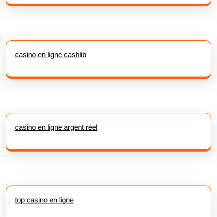
casino en ligne cashlib
casino en ligne argent réel
top casino en ligne